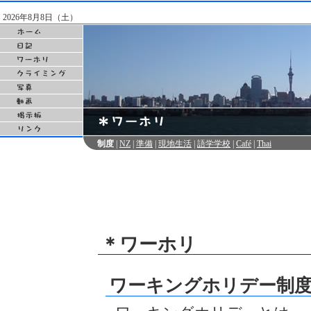
2026年8月8日（土）
制度
|
NZ
|
準備
|
現地生活
|
語学学校
|
Café
|
Thai
＊ワーホリ
ワーキングホリデー制